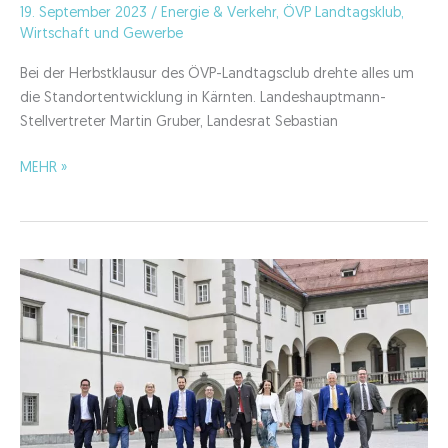
19. September 2023
/
Energie & Verkehr
,
ÖVP Landtagsklub
,
Wirtschaft und Gewerbe
Bei der Herbstklausur des ÖVP-Landtagsclub drehte alles um
die Standortentwicklung in Kärnten. Landeshauptmann-
Stellvertreter Martin Gruber, Landesrat Sebastian
Klausur:
MEHR »
Standortentwicklung
Kärnten
ist
oberstes
Gebot!