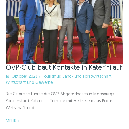
nach
Kärnten
holen!“
ÖVP-Club baut Kontakte in Katerini auf
18. Oktober 2023
/
Tourismus
,
Land- und Forstwirtschaft
,
Wirtschaft und Gewerbe
Die Clubreise führte die ÖVP-Abgeordneten in Moosburgs
Partnerstadt Katerini – Termine mit Vertretern aus Politik,
Wirtschaft und
ÖVP-
MEHR »
Club