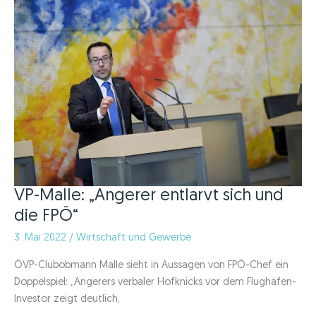
sind
keine
Neuigkeit“
VP-Malle: „Angerer entlarvt sich und
die FPÖ“
3. Mai 2022
/
Wirtschaft und Gewerbe
ÖVP-Clubobmann Malle sieht in Aussagen von FPÖ-Chef ein
Doppelspiel: „Angerers verbaler Hofknicks vor dem Flughafen-
Investor zeigt deutlich,