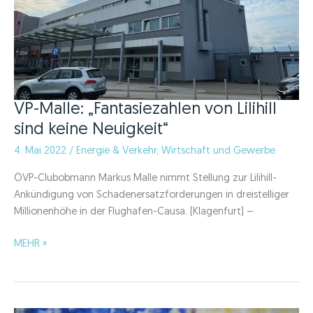
VP-Malle: „Fantasiezahlen von Lilihill
sind keine Neuigkeit“
4. Mai 2022
/
Energie & Verkehr
,
Wirtschaft und Gewerbe
ÖVP-Clubobmann Markus Malle nimmt Stellung zur Lilihill-
Ankündigung von Schadenersatzforderungen in dreistelliger
Millionenhöhe in der Flughafen-Causa. (Klagenfurt) –
VP-
MEHR »
Malle:
„Fantasiezahlen
von
Lilihill