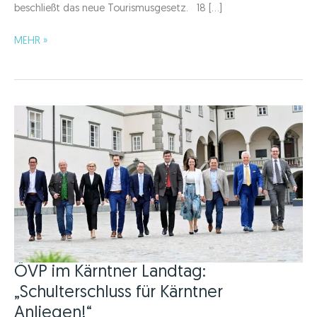
beschließt das neue Tourismusgesetz. 18 […]
Neues
MEHR »
Tourismusgesetz
ist
eine
Reform
für
die
Unternehmer!
ÖVP im Kärntner Landtag:
„Schulterschluss für Kärntner
Anliegen!“