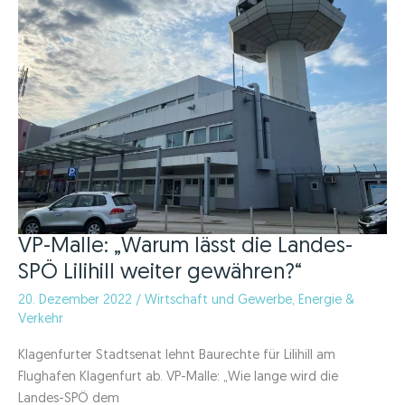
Kärntens
VP-Malle: „Warum lässt die Landes-
SPÖ Lilihill weiter gewähren?“
20. Dezember 2022
/
Wirtschaft und Gewerbe
,
Energie &
Verkehr
Klagenfurter Stadtsenat lehnt Baurechte für Lilihill am
Flughafen Klagenfurt ab. VP-Malle: „Wie lange wird die
Landes-SPÖ dem