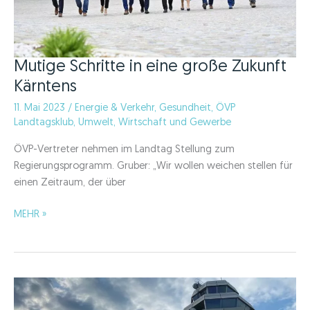
Mutige Schritte in eine große Zukunft
Kärntens
11. Mai 2023
/
Energie & Verkehr
,
Gesundheit
,
ÖVP
Landtagsklub
,
Umwelt
,
Wirtschaft und Gewerbe
ÖVP-Vertreter nehmen im Landtag Stellung zum
Regierungsprogramm. Gruber: „Wir wollen weichen stellen für
einen Zeitraum, der über
Mutige
MEHR »
Schritte
in
eine
große
Zukunft