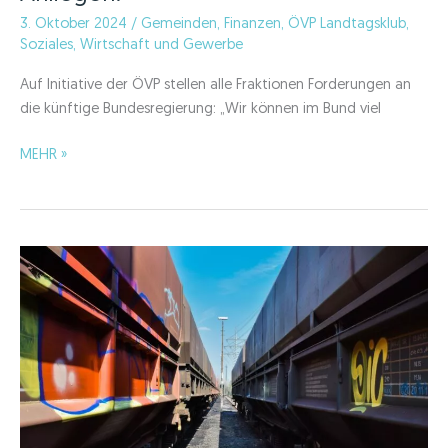
3. Oktober 2024
/
Gemeinden
,
Finanzen
,
ÖVP Landtagsklub
,
Soziales
,
Wirtschaft und Gewerbe
Auf Initiative der ÖVP stellen alle Fraktionen Forderungen an
die künftige Bundesregierung: „Wir können im Bund viel
ÖVP
MEHR »
im
Kärntner
Landtag:
„Schulterschluss
für
Kärntner
Anliegen!“