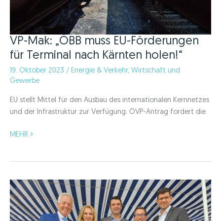
VP-Mak: „ÖBB muss EU-Förderungen
für Terminal nach Kärnten holen!“
19. Oktober 2023
/
Energie & Verkehr
,
Wirtschaft und
Gewerbe
EU stellt Mittel für den Ausbau des internationalen Kernnetzes
und der Infrastruktur zur Verfügung. ÖVP-Antrag fordert die
VP-
MEHR »
Mak:
„ÖBB
muss
EU-
Förderungen
für
Terminal