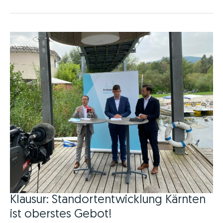
baut
Kontakte
in
Katerini
auf
Klausur: Standortentwicklung Kärnten
ist oberstes Gebot!