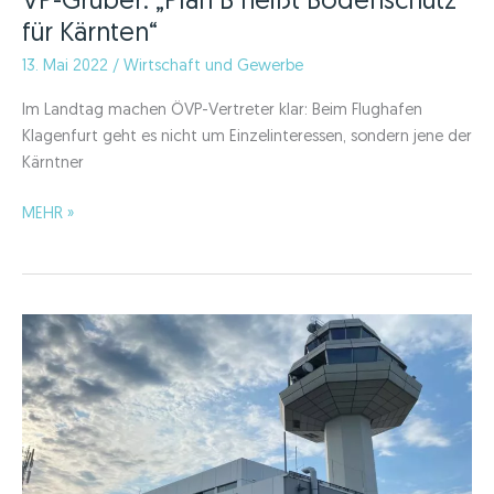
VP-Gruber: „Plan B heißt Bodenschutz
für Kärnten“
13. Mai 2022
/
Wirtschaft und Gewerbe
Im Landtag machen ÖVP-Vertreter klar: Beim Flughafen
Klagenfurt geht es nicht um Einzelinteressen, sondern jene der
Kärntner
VP-
MEHR »
Gruber:
„Plan
B
heißt
Bodenschutz
für
Kärnten“