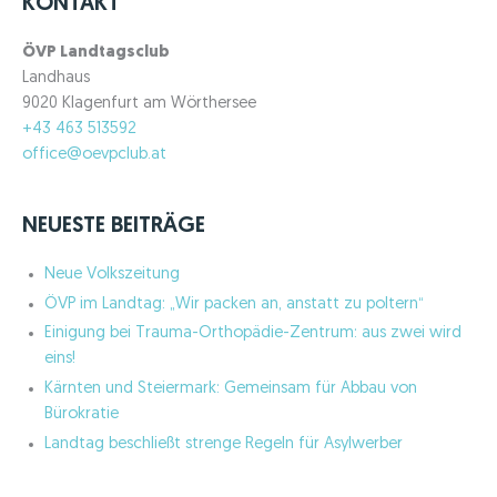
KONTAKT
e
n
ÖVP Landtagsclub
n
Landhaus
a
9020 Klagenfurt am Wörthersee
c
+43 463 513592
h
office@oevpclub.at
:
NEUESTE BEITRÄGE
Neue Volkszeitung
ÖVP im Landtag: „Wir packen an, anstatt zu poltern“
Einigung bei Trauma-Orthopädie-Zentrum: aus zwei wird
eins!
Kärnten und Steiermark: Gemeinsam für Abbau von
Bürokratie
Landtag beschließt strenge Regeln für Asylwerber