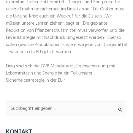
exorbitant hohen Futtermittel-, Dünger- und Spritpreise für
unsere Ernährungssicherheit im Einsatz sind.“ Für Gruber muss
die Ukraine-Krise auch ein Weckruf für die EU sein. „Wir
müssen unsere Lehren ziehen“, sagt er. „Die geplante
Reduktion von Pflanzenschutzmittel muss verworfen und die
Eiweißstrategie mit Nachdruck umgesetzt werden.“ Ebenso
sollen gewisse Produktionen – wie etwa jene von Düngemittel
– wieder in die EU geholt werden.
Einig sind sich die ÖVP-Mandatare: „Eigenversorgung mit
Lebensmitteln und Energie ist ein Teil unserer
Sicherheitsstrategie in der EU.“
S
u
c
h
KONTAKT
e