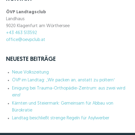
n
ÖVP Landtagsclub
n
Landhaus
a
9020 Klagenfurt am Wörthersee
c
+43 463 513592
h
office@oevpclub.at
:
NEUESTE BEITRÄGE
Neue Volkszeitung
ÖVP im Landtag: „Wir packen an, anstatt zu poltern“
Einigung bei Trauma-Orthopädie-Zentrum: aus zwei wird
eins!
Kärnten und Steiermark: Gemeinsam für Abbau von
Bürokratie
Landtag beschließt strenge Regeln für Asylwerber