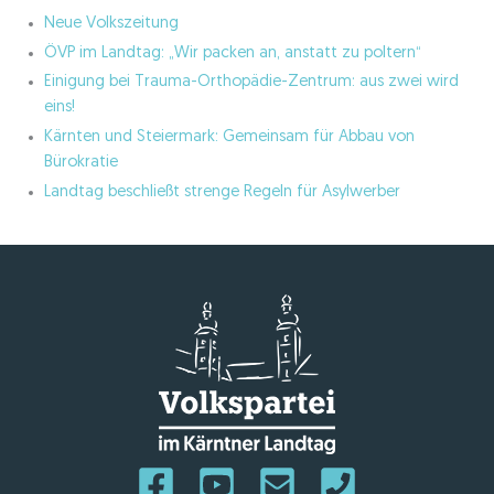
Neue Volkszeitung
ÖVP im Landtag: „Wir packen an, anstatt zu poltern“
Einigung bei Trauma-Orthopädie-Zentrum: aus zwei wird
eins!
Kärnten und Steiermark: Gemeinsam für Abbau von
Bürokratie
Landtag beschließt strenge Regeln für Asylwerber