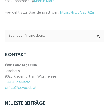
so Clubobmann @
Markus Malle
.
Hier geht’s zur Spendenplattform:
https://bit.ly/320f62a
S
u
c
h
KONTAKT
e
n
ÖVP Landtagsclub
n
Landhaus
a
9020 Klagenfurt am Wörthersee
c
+43 463 513592
h
office@oevpclub.at
:
NEUESTE BEITRÄGE